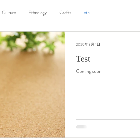
Culture
Ethnology
Crafts
etc
2020年3月4日
Test
Coming soon