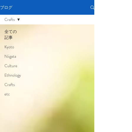
ブログ
Crafts
全ての
記事
Kyoto
Niigata
Culture
Ethnology
Crafts
etc